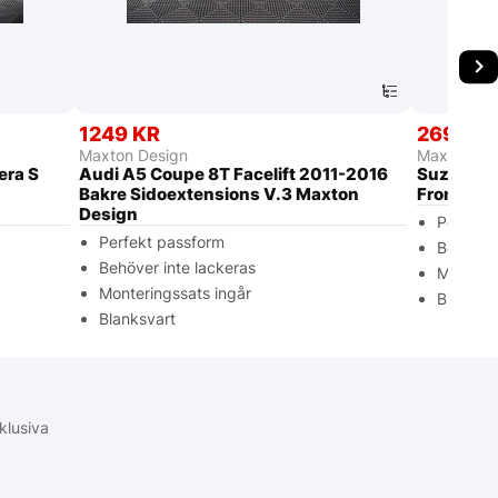
1249 KR
2699 K
Maxton Design
Maxton De
era S
Audi A5 Coupe 8T Facelift 2011-2016
Suzuki S
/
Bakre Sidoextensions V.3 Maxton
Frontspli
Design
Perfekt
Perfekt passform
Behöver 
Behöver inte lackeras
Monterin
Monteringssats ingår
Blanksva
Blanksvart
klusiva