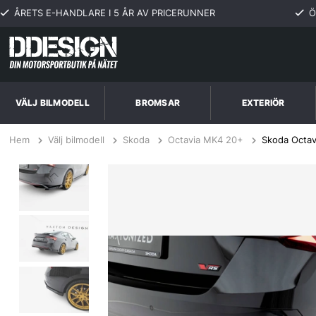
ÅRETS E-HANDLARE I 5 ÅR AV PRICERUNNER
Ö
VÄLJ BILMODELL
BROMSAR
EXTERIÖR
Hem
Välj bilmodell
Skoda
Octavia MK4 20+
Skoda Octav
Skoda Octavia RS Liftback / Combi Mk4 / Mk4 Facelift 2020-2024 Ba