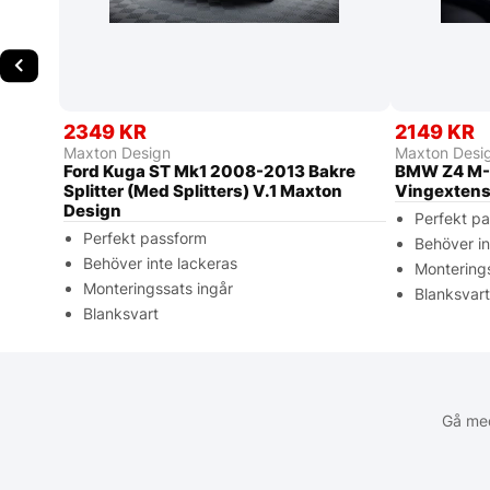
2349 KR
2149 KR
Maxton Design
Maxton Desi
Ford Kuga ST Mk1 2008-2013 Bakre
BMW Z4 M-
Splitter (Med Splitters) V.1 Maxton
Vingextens
Design
Perfekt p
Perfekt passform
Behöver in
Behöver inte lackeras
Monterings
Monteringssats ingår
Blanksvar
Blanksvart
Gå med