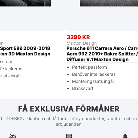
3299 KR
gn
Maxton Design
Sport E89 2009-2018
Porsche 911 Carrera Aero / Carr
ion 3D Maxton Design
Aero 992 2019+ Bakre Splitter 
Diffuser V.1 Maxton Design
assform
Perfekt passform
te lackeras
Behöver inte lackeras
sats ingår
Monteringssats ingår
t
Blanksvart
FÅ EXKLUSIVA FÖRMÅNER
 i DDESIGN-klubben och få förtur till nya produkter, rabatter och ex
erbjudanden.
🎁
🏁︎
🔔