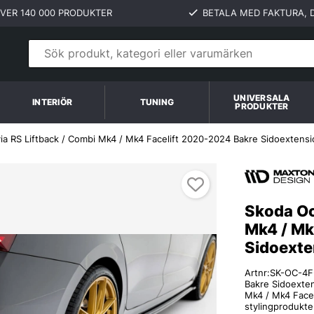
VER 140 000 PRODUKTER
BETALA MED FAKTURA, D
UNIVERSALA
INTERIÖR
TUNING
PRODUKTER
ia RS Liftback / Combi Mk4 / Mk4 Facelift 2020-2024 Bakre Sidoextens
kre Sidoextensions V.6 Maxton Design
Skoda Oc
Mk4 / Mk
Sidoexte
Artnr:
SK-OC-4
Bakre Sidoexten
Mk4 / Mk4 Facel
stylingprodukter