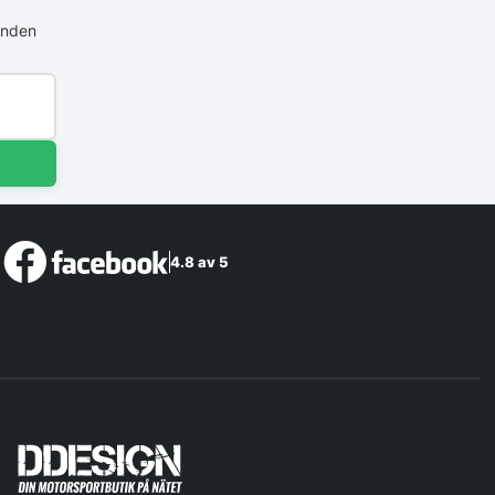
anden
4.8 av 5