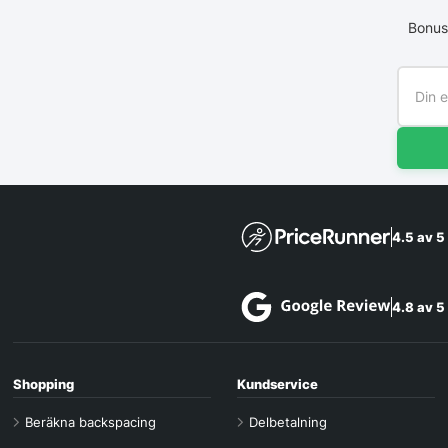
Bonus
4.5 av 5
4.8 av 5
Shopping
Kundservice
Beräkna backspacing
Delbetalning