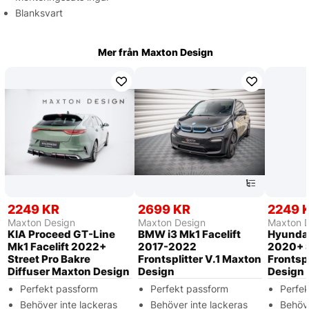
Blanksvart
Mer från
Maxton Design
2249 KR
2699 KR
2249 
Maxton Design
Maxton Design
Maxton 
KIA Proceed GT-Line
BMW i3 Mk1 Facelift
Hyundai
Mk1 Facelift 2022+
2017-2022
2020+ S
Street Pro Bakre
Frontsplitter V.1 Maxton
Frontspl
Diffuser Maxton Design
Design
Design
Perfekt passform
Perfekt passform
Perfe
Behöver inte lackeras
Behöver inte lackeras
Behöve