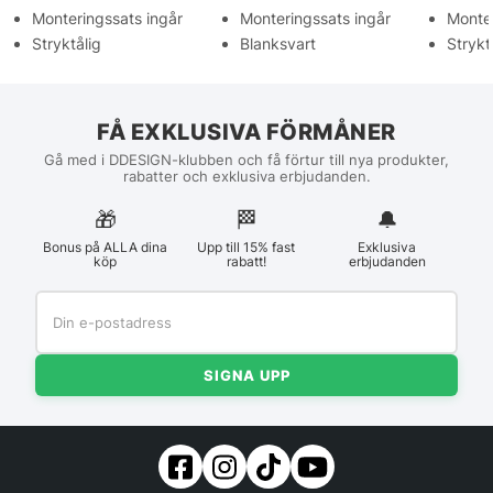
Monteringssats ingår
Monteringssats ingår
Monter
Stryktålig
Blanksvart
Strykt
FÅ EXKLUSIVA FÖRMÅNER
Gå med i DDESIGN-klubben och få förtur till nya produkter,
rabatter och exklusiva erbjudanden.
🎁
🏁︎
🔔
Bonus på ALLA dina
Upp till 15% fast
Exklusiva
köp
rabatt!
erbjudanden
SIGNA UPP