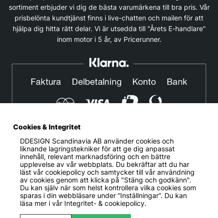
sortiment erbjuder vi dig de bästa varumärkena till bra pris. Vår
prisbelönta kundtjänst finns i live-chatten och mailen för att
hjälpa dig hitta rätt delar. Vi är utsedda till "Årets E-handlare"
inom motor i 5 år, av Pricerunner.
Cookies & Integritet
DDESIGN Scandinavia AB
använder cookies och
© DDESIGN. Alla rättigheter reserverade.
liknande lagringstekniker för att ge dig anpassat
innehåll, relevant marknadsföring och en bättre
Om oss
|
Privacy policy
|
Cookiepolicy
|
Köp- och
upplevelse av vår webbplats. Du bekräftar att du har
leveransvillkor
läst vår cookiepolicy och samtycker till vår användning
av cookies genom att klicka på "Stäng och godkänn".
Telefonnummer:
019-507 40 01
Du kan själv när som helst kontrollera vilka cookies som
sparas i din webbläsare under ”Inställningar”. Du kan
Helgfria vardagar 10:00-12:00
läsa mer i vår
Integritet- & cookiepolicy.
DDESIGN Scandinavia AB Organisationsnummer:
556739-5164