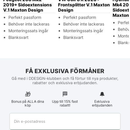
2019+ Sidoextensions
Frontsplitter V.1 Maxton
Mk4 20
V.1 Maxton Design
Design
Sidoext
Maxton
Perfekt passform
Perfekt passform
Perfe
Behöver inte lackeras
Behöver inte lackeras
Behöve
Monteringssats ingår
Monteringssats ingår
Monter
Blanksvart
Blanksvart
Blanks
FÅ EXKLUSIVA FÖRMÅNER
Gå med i DDESIGN-klubben och få förtur till nya produkter,
rabatter och exklusiva erbjudanden.
🎁
🏁︎
🔔
Bonus på ALLA dina
Upp till 15% fast
Exklusiva
köp
rabatt!
erbjudanden