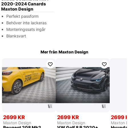
2020-2024 Canards
Maxton Design
Perfekt passform
Behöver inte lackeras
Monteringssats ingår
Blanksvart
Mer från
Maxton Design
2699 KR
2699 KR
2699 
Maxton Design
Maxton Design
Maxton 
Peugeot 208 Mk2
VW Golf 8 R 2020+
Hyundai