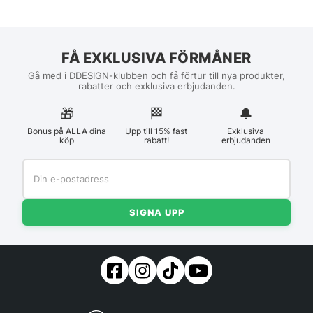
FÅ EXKLUSIVA FÖRMÅNER
Gå med i DDESIGN-klubben och få förtur till nya produkter,
rabatter och exklusiva erbjudanden.
🎁
🏁︎
🔔
Bonus på ALLA dina
Upp till 15% fast
Exklusiva
köp
rabatt!
erbjudanden
SIGNA UPP