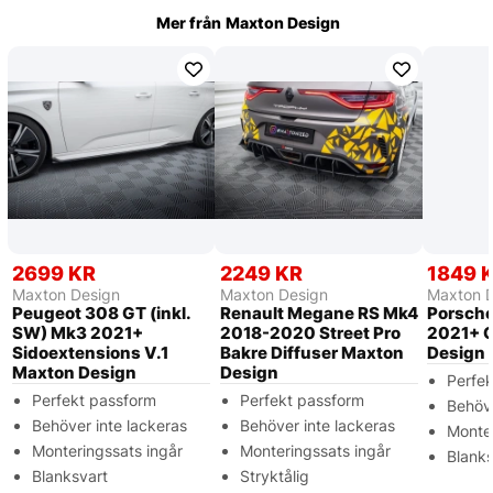
Mer från
Maxton Design
2699 KR
2249 KR
1849 
Maxton Design
Maxton Design
Maxton 
Peugeot 308 GT (inkl.
Renault Megane RS Mk4
Porsche
SW) Mk3 2021+
2018-2020 Street Pro
2021+ 
Sidoextensions V.1
Bakre Diffuser Maxton
Design
Maxton Design
Design
Perfe
Perfekt passform
Perfekt passform
Behöve
Behöver inte lackeras
Behöver inte lackeras
Monter
Monteringssats ingår
Monteringssats ingår
Blanks
Blanksvart
Stryktålig