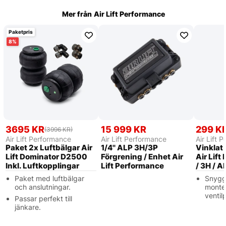
Mer från
Air Lift Performance
Paketpris
8
3695 KR
15 999 KR
299 K
(3996 KR)
Air Lift Performance
Air Lift Performance
Air Lift 
Paket 2x Luftbälgar Air
1/4'' ALP 3H/3P
Vinklat 
Lift Dominator D2500
Förgrening / Enhet Air
Air Lif
Inkl. Luftkopplingar
Lift Performance
/ 3H / 
Paket med luftbälgar
Snyggt
och anslutningar.
monter
ventil
Passar perfekt till
jänkare.