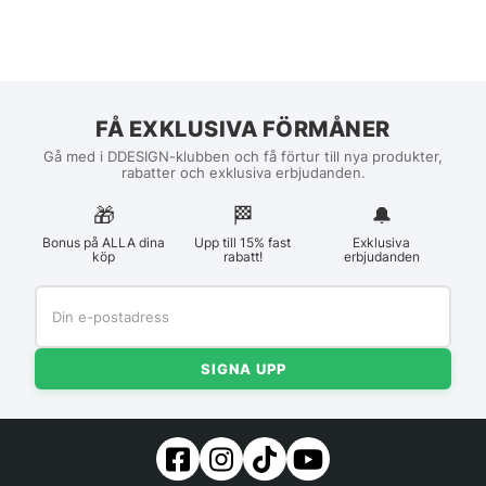
FÅ EXKLUSIVA FÖRMÅNER
Gå med i DDESIGN-klubben och få förtur till nya produkter,
rabatter och exklusiva erbjudanden.
🎁
🏁︎
🔔
Bonus på ALLA dina
Upp till 15% fast
Exklusiva
köp
rabatt!
erbjudanden
SIGNA UPP