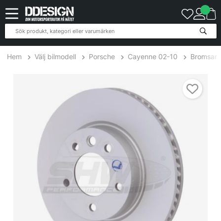
Hem
Välj bilmodell
Porsche
Cayenne 02-10
Bromsar
VFR37812 Volkswagen TOUAREG / Porsche Cayenne 02-10 Broms