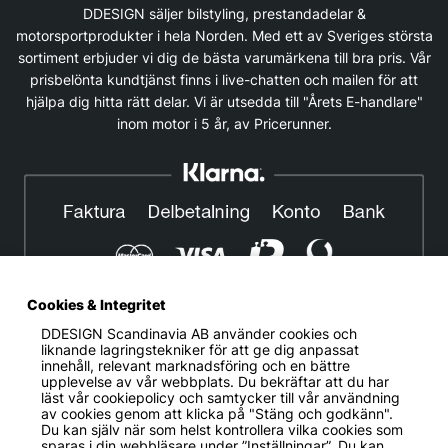
DDESIGN säljer bilstyling, prestandadelar &
motorsportprodukter i hela Norden. Med ett av Sveriges största
sortiment erbjuder vi dig de bästa varumärkena till bra pris. Vår
prisbelönta kundtjänst finns i live-chatten och mailen för att
hjälpa dig hitta rätt delar. Vi är utsedda till "Årets E-handlare"
inom motor i 5 år, av Pricerunner.
Cookies & Integritet
DDESIGN Scandinavia AB
använder cookies och
© DDESIGN. Alla rättigheter reserverade.
liknande lagringstekniker för att ge dig anpassat
innehåll, relevant marknadsföring och en bättre
Om oss
|
Privacy policy
|
Cookiepolicy
|
Köp- och
upplevelse av vår webbplats. Du bekräftar att du har
leveransvillkor
läst vår cookiepolicy och samtycker till vår användning
av cookies genom att klicka på "Stäng och godkänn".
Telefonnummer:
019-507 40 01
Du kan själv när som helst kontrollera vilka cookies som
sparas i din webbläsare under ”Inställningar”. Du kan