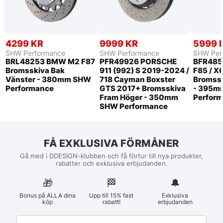
4299 KR
9999 KR
5999 
SHW Performance
SHW Performance
SHW Per
BRL48253 BMW M2 F87
PFR49926 PORSCHE
BFR485
Bromsskiva Bak
911 (992) S 2019-2024 /
F85 / X
Vänster - 380mm SHW
718 Cayman Boxster
Bromssk
Performance
GTS 2017+ Bromsskiva
- 395m
Fram Höger - 350mm
Perfor
SHW Performance
FÅ EXKLUSIVA FÖRMÅNER
Gå med i DDESIGN-klubben och få förtur till nya produkter,
rabatter och exklusiva erbjudanden.
🎁
🏁︎
🔔
Bonus på ALLA dina
Upp till 15% fast
Exklusiva
köp
rabatt!
erbjudanden