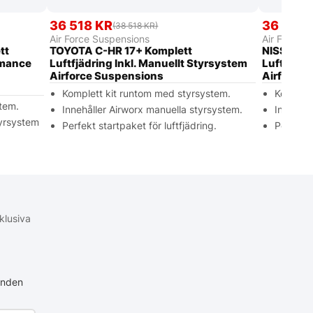
36 518 KR
36 518 
(38 518 KR)
Air Force Suspensions
Air Force 
tt
TOYOTA C-HR 17+ Komplett
NISSAN N
ormance
Luftfjädring Inkl. Manuellt Styrsystem
Luftfjädr
Airforce Suspensions
Airforce 
Komplett kit runtom med styrsystem.
Komplett
tem.
Innehåller Airworx manuella styrsystem.
Innehåll
tyrsystem
Perfekt startpaket för luftfjädring.
Perfekt s
klusiva
anden