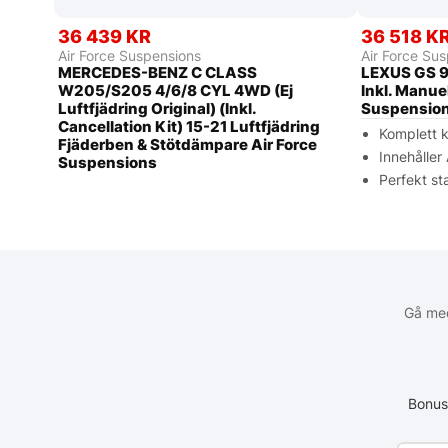
36 439 KR
36 518 K
Air Force Suspensions
Air Force Su
MERCEDES-BENZ C CLASS
LEXUS GS 9
W205/S205 4/6/8 CYL 4WD (Ej
Inkl. Manue
Luftfjädring Original) (Inkl.
Suspensio
Cancellation Kit) 15-21 Luftfjädring
Komplett k
Fjäderben & Stötdämpare Air Force
Innehåller
Suspensions
Perfekt sta
Gå med
Bonus