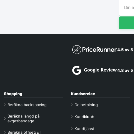
4.5 av 5
4.8 av 5
Shopping
Kundservice
Beräkna backspacing
Delbetalning
Beräkna längd på
Kundklubb
avgasbandage
Kundtjänst
Beräkna offset/ET