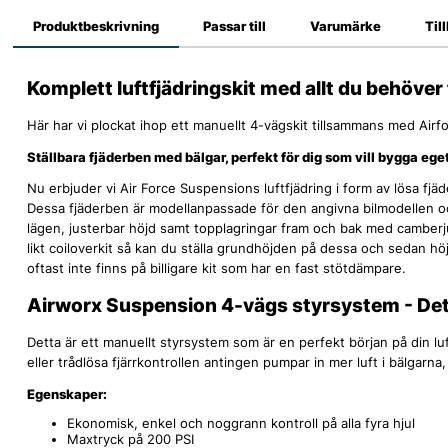
Produktbeskrivning
Passar till
Varumärke
Til
Komplett luftfjädringskit med allt du behöver f
Här har vi plockat ihop ett manuellt 4-vägskit tillsammans med Airfo
Ställbara fjäderben med bälgar, perfekt för dig som vill bygga eget 
Nu erbjuder vi Air Force Suspensions luftfjädring i form av lösa fj
Dessa fjäderben är modellanpassade för den angivna bilmodellen o
lägen, justerbar höjd samt topplagringar fram och bak med camberjus
likt coiloverkit så kan du ställa grundhöjden på dessa och sedan h
oftast inte finns på billigare kit som har en fast stötdämpare.
Airworx Suspension 4-vägs styrsystem - Det p
Detta är ett manuellt styrsystem som är en perfekt början på din lu
eller trådlösa fjärrkontrollen antingen pumpar in mer luft i bälgarna,
Egenskaper:
Ekonomisk, enkel och noggrann kontroll på alla fyra hjul
Maxtryck på 200 PSI