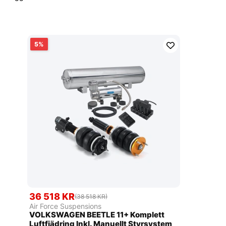
5
36 518 KR
(38 518 KR)
Air Force Suspensions
VOLKSWAGEN BEETLE 11+ Komplett
Luftfjädring Inkl. Manuellt Styrsystem