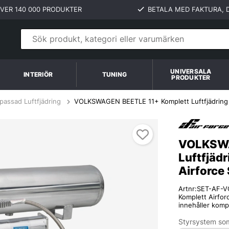
VER 140 000 PRODUKTER
BETALA MED FAKTURA, D
UNIVERSALA
INTERIÖR
TUNING
PRODUKTER
passad Luftfjädring
VOLKSWAGEN BEETLE 11+ Komplett Luftfjädring I
stem Airforce Suspensions
VOLKSWA
Luftfjädr
Airforce
Artnr:
SET-AF-V
Komplett Airfo
innehåller komp
Styrsystem som