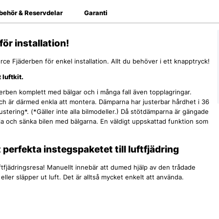
lbehör & Reservdelar
Garanti
ör installation!
rce Fjäderben för enkel installation. Allt du behöver i ett knapptryck!
luftkit.
äderben komplett med bälgar och i många fall även topplagringar.
ch är därmed enkla att montera. Dämparna har justerbar hårdhet i 36
tering*. (*Gäller inte alla bilmodeller.) Då stötdämparna är gängade
öja och sänka bilen med bälgarna. En väldigt uppskattad funktion som
erfekta instegspaketet till luftfjädring
ftfjädringsresa! Manuellt innebär att dumed hjälp av den trådade
 eller släpper ut luft. Det är alltså mycket enkelt att använda.