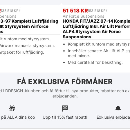
R
51 518 KR
(38 518 KR)
(53 518 KR)
spensions
Air Force Suspensions
3-97 Komplett Luftfjädring
HONDA FIT/JAZZ 07-14 Komple
llt Styrsystem Airforce
Luftfjädring Inkl. Air Lift Perf
ns
ALP4 Styrsystem Air Force
Suspensions
it runtom med styrsystem.
Komplett kit runtom med styrsys
 Airworx manuella styrsystem.
Innehåller senaste Air Lift ALP s
rtpaket för luftfjädring.
med minne.
Med certifikat för besiktning.
FÅ EXKLUSIVA FÖRMÅNER
 i DDESIGN-klubben och få förtur till nya produkter, rabatter och ex
erbjudanden.
🎁
🏁︎
🔔
 på ALLA dina köp
Upp till 15% fast rabatt!
Exklusiva erbjud