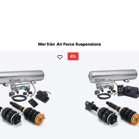
Mer från
Air Force Suspensions
4