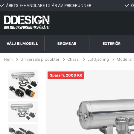
ÅRETS E-HANDLARE I 5 ÅR AV PRICERUNNER
Ö
VÄLJ BILMODELL
BROMSAR
EXTERIÖR
Hem
Universala produkter
Chassi
Luftfjädring
Modellan
VOLKSWAGEN BEETLE 11+ Komplett Luftfjädring Inkl. Manuellt Styrsy
fr. 2000 KR