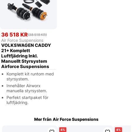
36 518 KR
(38 518 KR)
Air Force Suspensions
VOLKSWAGEN CADDY
21+ Komplett
Luftfjädring Inkl.
Manuellt Styrsystem
Airforce Suspensions
Komplett kit runtom med
styrsystem.
Innehåller Airworx
manuella styrsystem.
Perfekt startpaket för
luftfjädring.
Mer från
Air Force Suspensions
4
4