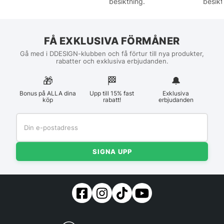
besiktning.
besikt
FÅ EXKLUSIVA FÖRMÅNER
Gå med i DDESIGN-klubben och få förtur till nya produkter,
rabatter och exklusiva erbjudanden.
🎁
🏁︎
🔔
Bonus på ALLA dina
Upp till 15% fast
Exklusiva
köp
rabatt!
erbjudanden
SIGNA UPP