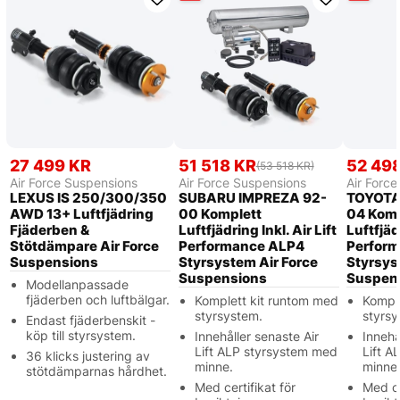
27 499 KR
51 518 KR
52 49
(53 518 KR)
Air Force Suspensions
Air Force Suspensions
Air Forc
LEXUS IS 250/300/350
SUBARU IMPREZA 92-
TOYOTA
AWD 13+ Luftfjädring
00 Komplett
04 Komp
Fjäderben &
Luftfjädring Inkl. Air Lift
Luftfjädr
Stötdämpare Air Force
Performance ALP4
Perfor
Suspensions
Styrsystem Air Force
Styrsys
Suspensions
Suspen
Modellanpassade
fjäderben och luftbälgar.
Komplett kit runtom med
Kompl
styrsystem.
styrsy
Endast fjäderbenskit -
köp till styrsystem.
Innehåller senaste Air
Innehå
Lift ALP styrsystem med
Lift A
36 klicks justering av
minne.
minne
stötdämparnas hårdhet.
Med certifikat för
Med ce