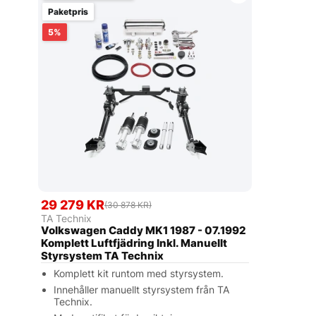
Paketpris
5
29 279 KR
(30 878 KR)
TA Technix
Volkswagen Caddy MK1 1987 - 07.1992
Komplett Luftfjädring Inkl. Manuellt
Styrsystem TA Technix
Komplett kit runtom med styrsystem.
Innehåller manuellt styrsystem från TA
Technix.