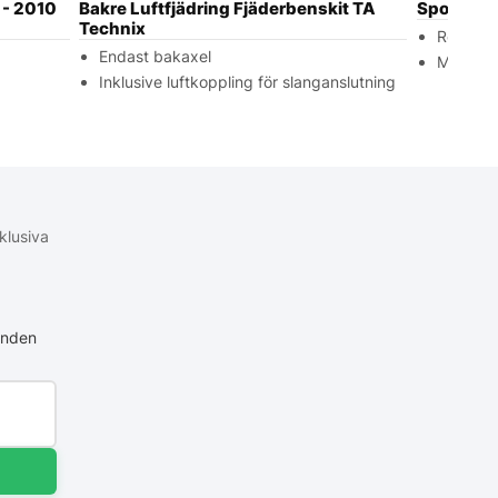
 - 2010
Bakre Luftfjädring Fjäderbenskit TA
Sportavg
Technix
Rostfritt
Endast bakaxel
Modella
Inklusive luftkoppling för slanganslutning
klusiva
anden