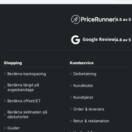
4.5 av 5
4.8 av 5
Shopping
Kundservice
Beräkna backspacing
Delbetalning
Beräkna längd på
Kundklubb
avgasbandage
Kundtjänst
Beräkna offset/ET
Order & leverans
Beräkna skillnaden på
däckstorlek
Retur & reklamation
Guider