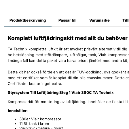
Produktbeskrivning
Passar till
Varumärke
Til
Komplett luftfjädringskit med allt du behöver f
TA Technix kompletta luftkit är ett mycket prisvärt alternativ till di
helhetslösning med stötdämpare, luftbälgar, tank, Viair-kompressor oc
I många fall kan detta paket vara halva priset jämfört med andra kit, 
Detta kit har också fördelen att det är TUV-godkänd, dvs godkänt av
med ett certifikat som är kopplat till din bils chassinummer. Detta cer
Certifikatet kostar inget extra.
Styrsystem Till Luftfjädring Steg 1 Viair 380C TA Technix
Kompressorkit för montering av luftfjädring. Innehåller de flesta ti
Innehåller:
380er Viair kompressor
11,5L tank i krom
Viair-tryckmätare - Svart