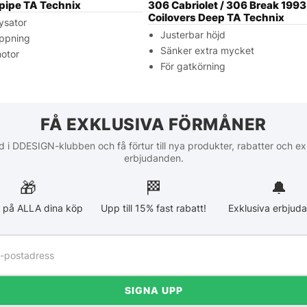
ipe TA Technix
306 Cabriolet / 306 Break 1993
Coilovers Deep TA Technix
ysator
Justerbar höjd
ppning
Sänker extra mycket
otor
För gatkörning
FÅ EXKLUSIVA FÖRMÅNER
 i DDESIGN-klubben och få förtur till nya produkter, rabatter och ex
erbjudanden.
🎁
🏁︎
🔔
 på ALLA dina köp
Upp till 15% fast rabatt!
Exklusiva erbjud
SIGNA UPP