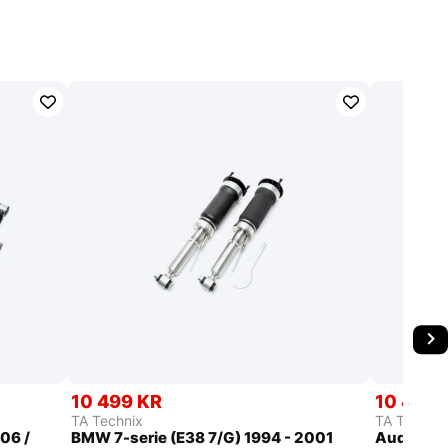
10 499 KR
10 499 
TA Technix
TA Technix
306 /
BMW 7-serie (E38 7/G) 1994 - 2001
Audi A4/