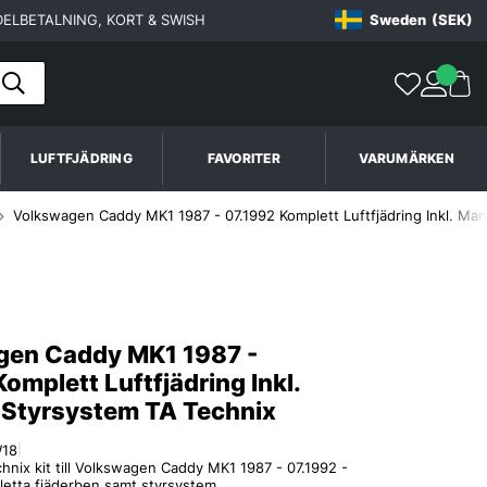
ELBETALNING, KORT & SWISH
Sweden
(SEK)
LUFTFJÄDRING
FAVORITER
VARUMÄRKEN
Volkswagen Caddy MK1 1987 - 07.1992 Komplett Luftfjädring Inkl. Man
gen Caddy MK1 1987 -
omplett Luftfjädring Inkl.
 Styrsystem TA Technix
W18
|
hnix kit till Volkswagen Caddy MK1 1987 - 07.1992 -
letta fjäderben samt styrsystem