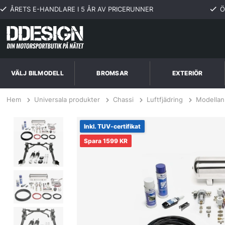
ÅRETS E-HANDLARE I 5 ÅR AV PRICERUNNER
Ö
VÄLJ BILMODELL
BROMSAR
EXTERIÖR
Hem
Universala produkter
Chassi
Luftfjädring
Modellan
Volkswagen Caddy MK1 1987 - 07.1992 Komplett Luftfjädring Inkl. Man
Inkl. TUV-certifikat
1599 KR