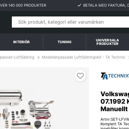
VER 140 000 PRODUKTER
BETALA MED FAKTURA, D
UNIVERSALA
INTERIÖR
TUNING
PRODUKTER
passad Luftfjädring
Modellanpassade Luftfjädringskit - TA Technix
uellt Styrsystem TA Technix
Volkswa
07.1992 K
Manuellt
Artnr:
SET-LFV
Komplett TA Tec
innehåller komp