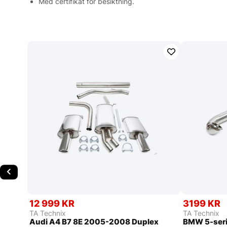
Med certifikat för besiktning.
12 999 KR
3199 KR
TA Technix
TA Technix
Audi A4 B7 8E 2005-2008 Duplex
BMW 5-seri