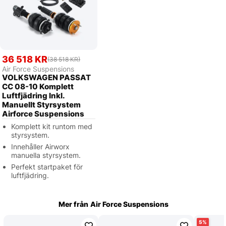
36 518 KR
(38 518 KR)
Air Force Suspensions
VOLKSWAGEN PASSAT
CC 08-10 Komplett
Luftfjädring Inkl.
Manuellt Styrsystem
Airforce Suspensions
Komplett kit runtom med
styrsystem.
Innehåller Airworx
manuella styrsystem.
Perfekt startpaket för
luftfjädring.
Mer från
Air Force Suspensions
5