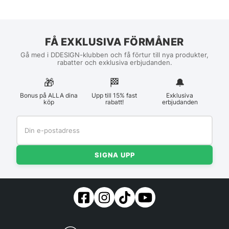
FÅ EXKLUSIVA FÖRMÅNER
Gå med i DDESIGN-klubben och få förtur till nya produkter,
rabatter och exklusiva erbjudanden.
🎁
🏁︎
🔔
Bonus på ALLA dina
Upp till 15% fast
Exklusiva
köp
rabatt!
erbjudanden
SIGNA UPP