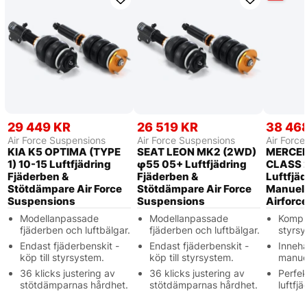
29 449 KR
26 519 KR
38 46
Air Force Suspensions
Air Force Suspensions
Air Forc
KIA K5 OPTIMA (TYPE
SEAT LEON MK2 (2WD)
MERCED
1) 10-15 Luftfjädring
φ55 05+ Luftfjädring
CLASS 2
Fjäderben &
Fjäderben &
Luftfjäd
Stötdämpare Air Force
Stötdämpare Air Force
Manuell
Suspensions
Suspensions
Airforc
Modellanpassade
Modellanpassade
Kompl
fjäderben och luftbälgar.
fjäderben och luftbälgar.
styrsy
Endast fjäderbenskit -
Endast fjäderbenskit -
Innehå
köp till styrsystem.
köp till styrsystem.
manuel
36 klicks justering av
36 klicks justering av
Perfek
stötdämparnas hårdhet.
stötdämparnas hårdhet.
luftfjä