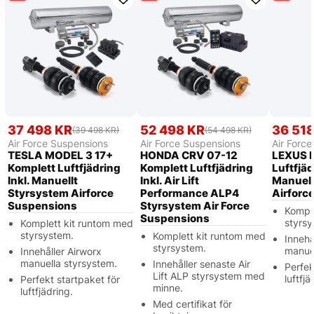
37 498 KR
52 498 KR
36 51
(39 498 KR)
(54 498 KR)
Air Force Suspensions
Air Force Suspensions
Air Forc
TESLA MODEL 3 17+
HONDA CRV 07-12
LEXUS E
Komplett Luftfjädring
Komplett Luftfjädring
Luftfjäd
Inkl. Manuellt
Inkl. Air Lift
Manuell
Styrsystem Airforce
Performance ALP4
Airforc
Suspensions
Styrsystem Air Force
Kompl
Suspensions
styrsy
Komplett kit runtom med
styrsystem.
Komplett kit runtom med
Innehå
styrsystem.
manuel
Innehåller Airworx
manuella styrsystem.
Innehåller senaste Air
Perfek
Lift ALP styrsystem med
luftfjä
Perfekt startpaket för
minne.
luftfjädring.
Med certifikat för