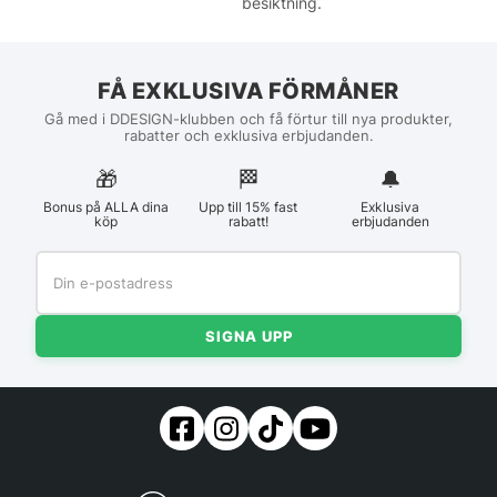
besiktning.
FÅ EXKLUSIVA FÖRMÅNER
Gå med i DDESIGN-klubben och få förtur till nya produkter,
rabatter och exklusiva erbjudanden.
🎁
🏁︎
🔔
Bonus på ALLA dina
Upp till 15% fast
Exklusiva
köp
rabatt!
erbjudanden
SIGNA UPP