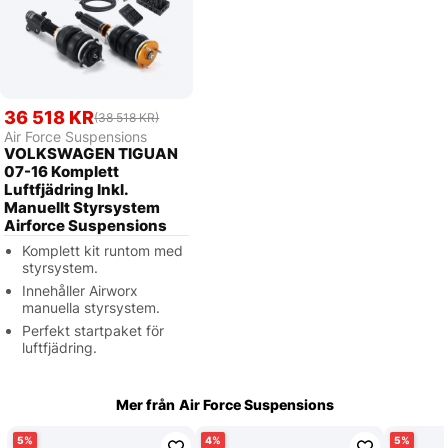
36 518 KR
(38 518 KR)
Air Force Suspensions
VOLKSWAGEN TIGUAN
07-16 Komplett
Luftfjädring Inkl.
Manuellt Styrsystem
Airforce Suspensions
Komplett kit runtom med
styrsystem.
Innehåller Airworx
manuella styrsystem.
Perfekt startpaket för
luftfjädring.
Mer från
Air Force Suspensions
5
4
5