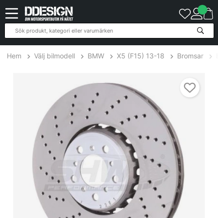
Hem
Välj bilmodell
BMW
X5 (F15) 13-18
Bromsar
BFL48501 BMW X5 M F85 / X6 M F86 Bromsskiva Fram Vänster 