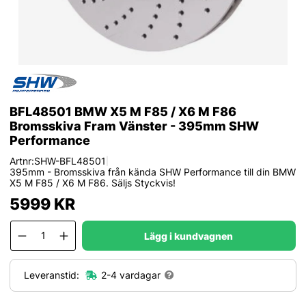
BFL48501 BMW X5 M F85 / X6 M F86
Bromsskiva Fram Vänster - 395mm SHW
Performance
Artnr:
SHW-BFL48501
|
395mm - Bromsskiva från kända SHW Performance till din BMW
X5 M F85 / X6 M F86. Säljs Styckvis!
5999
KR
Lägg i kundvagnen
Leveranstid:
2-4 vardagar