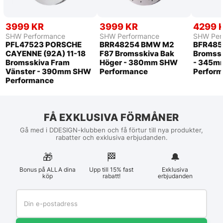
3999 KR
3999 KR
4299 
SHW Performance
SHW Performance
SHW Per
PFL47523 PORSCHE
BRR48254 BMW M2
BFR485
CAYENNE (92A) 11-18
F87 Bromsskiva Bak
Bromssk
Bromsskiva Fram
Höger - 380mm SHW
- 345m
Vänster - 390mm SHW
Performance
Perfor
Performance
FÅ EXKLUSIVA FÖRMÅNER
Gå med i DDESIGN-klubben och få förtur till nya produkter,
rabatter och exklusiva erbjudanden.
🎁
🏁︎
🔔
Bonus på ALLA dina
Upp till 15% fast
Exklusiva
köp
rabatt!
erbjudanden