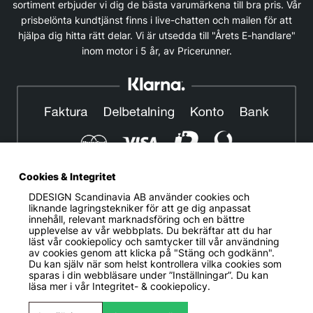
sortiment erbjuder vi dig de bästa varumärkena till bra pris. Vår
prisbelönta kundtjänst finns i live-chatten och mailen för att
hjälpa dig hitta rätt delar. Vi är utsedda till "Årets E-handlare"
inom motor i 5 år, av Pricerunner.
Cookies & Integritet
DDESIGN Scandinavia AB
använder cookies och
© DDESIGN. Alla rättigheter reserverade.
liknande lagringstekniker för att ge dig anpassat
innehåll, relevant marknadsföring och en bättre
Om oss
|
Privacy policy
|
Cookiepolicy
|
Köp- och
upplevelse av vår webbplats. Du bekräftar att du har
leveransvillkor
läst vår cookiepolicy och samtycker till vår användning
av cookies genom att klicka på "Stäng och godkänn".
Telefonnummer:
019-507 40 01
Du kan själv när som helst kontrollera vilka cookies som
sparas i din webbläsare under ”Inställningar”. Du kan
Helgfria vardagar 10:00-12:00
läsa mer i vår
Integritet- & cookiepolicy.
DDESIGN Scandinavia AB Organisationsnummer:
556739-5164