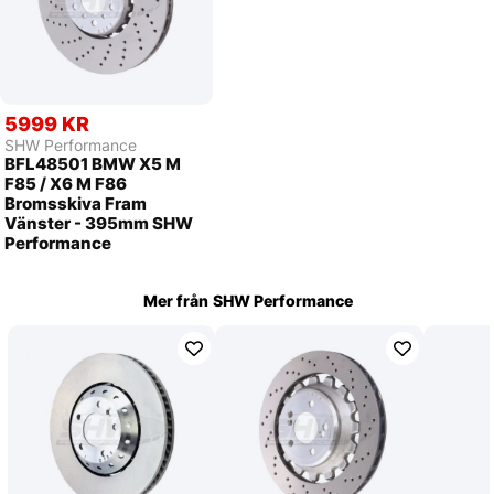
5999 KR
SHW Performance
BFL48501 BMW X5 M
F85 / X6 M F86
Bromsskiva Fram
Vänster - 395mm SHW
Performance
Mer från
SHW Performance