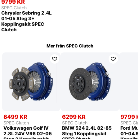
9799 KR
SPEC Clutch
Chrysler Sebring 2.4L
01-05 Steg 3+
Kopplingskit SPEC
Clutch
Mer från
SPEC Clutch
8499 KR
6299 KR
9799 
SPEC Clutch
SPEC Clutch
SPEC Clu
Volkswagen Golf IV
BMW 524 2.4L 82-85
Ford Mu
2.8L 24V VR6 02-05
Steg 1 Kopplingskit
01-04 S