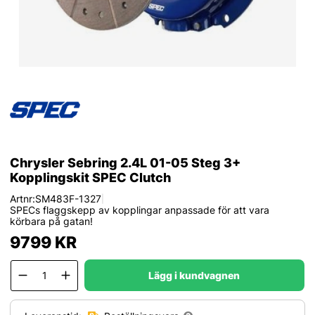
Chrysler Sebring 2.4L 01-05 Steg 3+
Kopplingskit SPEC Clutch
Artnr:
SM483F-1327
|
SPECs flaggskepp av kopplingar anpassade för att vara
körbara på gatan!
9799
KR
Lägg i kundvagnen