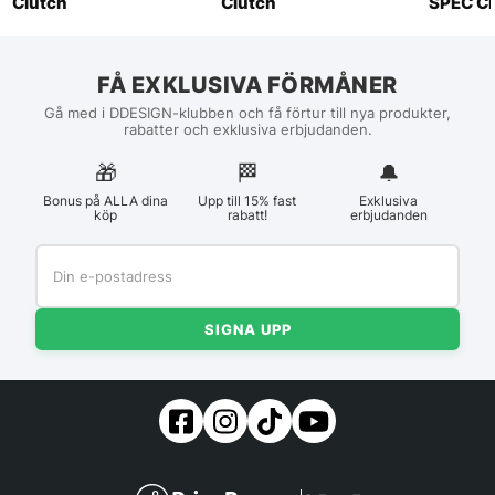
Clutch
Clutch
SPEC Cl
FÅ EXKLUSIVA FÖRMÅNER
Gå med i DDESIGN-klubben och få förtur till nya produkter,
rabatter och exklusiva erbjudanden.
🎁
🏁︎
🔔
Bonus på ALLA dina
Upp till 15% fast
Exklusiva
köp
rabatt!
erbjudanden
SIGNA UPP