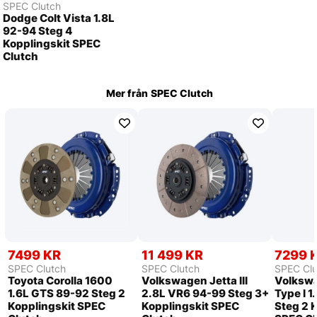
SPEC Clutch
Dodge Colt Vista 1.8L
92-94 Steg 4
Kopplingskit SPEC
Clutch
Mer från
SPEC Clutch
7499 KR
11 499 KR
7299 
SPEC Clutch
SPEC Clutch
SPEC Clu
Toyota Corolla 1600
Volkswagen Jetta III
Volkswa
1.6L GTS 89-92 Steg 2
2.8L VR6 94-99 Steg 3+
Type I 1
Kopplingskit SPEC
Kopplingskit SPEC
Steg 2 