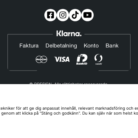
© DDESIGN. Alla rättigheter reserverade.
Om oss
|
Privacy policy
|
Cookiepolicy
|
Köp- och leveransvillkor
Telefonnummer:
019-507 40 01
ekniker för att ge dig anpassat innehåll, relevant marknadsföring och e
s genom att klicka på "Stäng och godkänn". Du kan själv när som helst k
Helgfria vardagar 10:00-12:00
DDESIGN Scandinavia AB Organisationsnummer:
556739-5164
Mosåsvägen 142, 702 36 Örebro