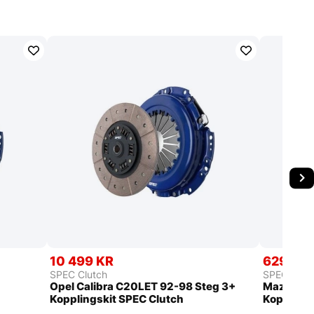
10 499 KR
6299 K
SPEC Clutch
SPEC Clut
Opel Calibra C20LET 92-98 Steg 3+
Mazda MX
Kopplingskit SPEC Clutch
Kopplings