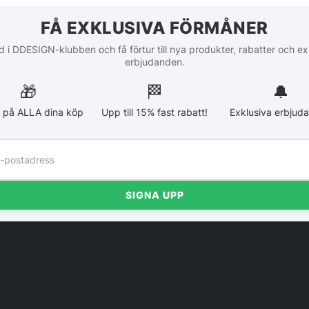
FÅ EXKLUSIVA FÖRMÅNER
 i DDESIGN-klubben och få förtur till nya produkter, rabatter och ex
erbjudanden.
🎁
🏁︎
🔔
 på ALLA dina köp
Upp till 15% fast rabatt!
Exklusiva erbjud
SIGNA UPP