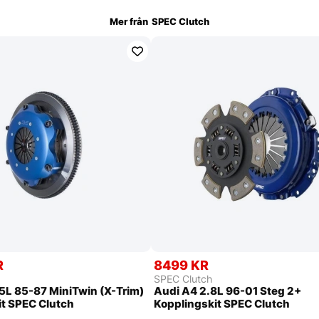
Mer från
SPEC Clutch
R
8499 KR
SPEC Clutch
L 85-87 MiniTwin (X-Trim)
Audi A4 2.8L 96-01 Steg 2+
it SPEC Clutch
Kopplingskit SPEC Clutch