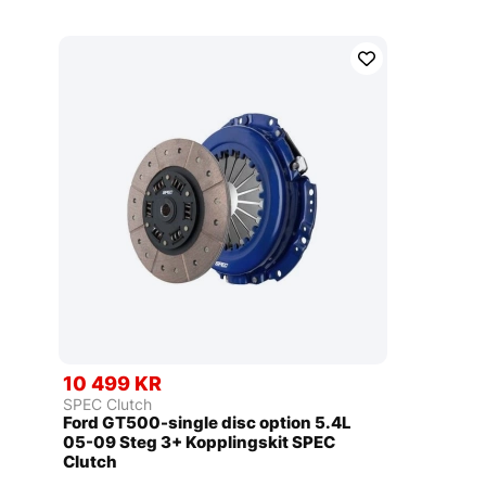
10 499 KR
SPEC Clutch
Ford GT500-single disc option 5.4L
05-09 Steg 3+ Kopplingskit SPEC
Clutch