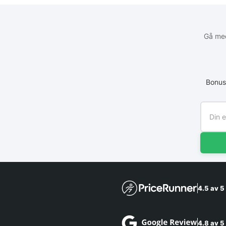
Gå med
Bonus
4.5 av 5
4.8 av 5