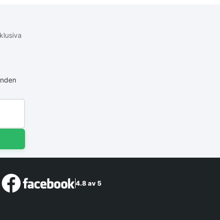
klusiva
anden
4.8 av 5