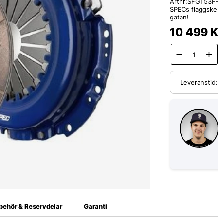
Artnr:
SFGT53F
SPECs flaggskep
gatan!
10 499
K
Leveranstid
lbehör & Reservdelar
Garanti