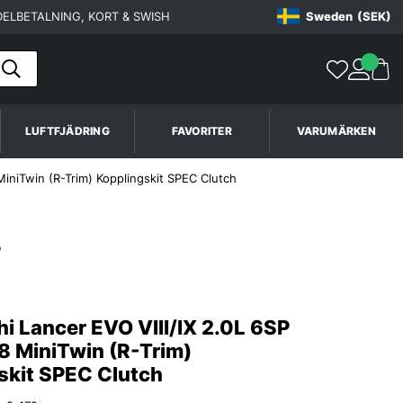
ELBETALNING, KORT & SWISH
Sweden
(SEK)
LUFTFJÄDRING
FAVORITER
VARUMÄRKEN
MiniTwin (R-Trim) Kopplingskit SPEC Clutch
hi Lancer EVO VIII/IX 2.0L 6SP
 MiniTwin (R-Trim)
skit SPEC Clutch