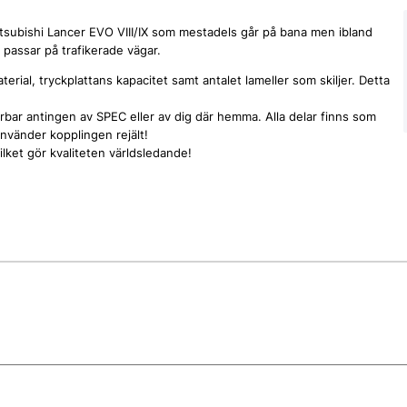
tsubishi Lancer EVO VIII/IX som mestadels går på bana men ibland
e passar på trafikerade vägar.
terial, tryckplattans kapacitet samt antalet lameller som skiljer. Detta
erbar antingen av SPEC eller av dig där hemma. Alla delar finns som
använder kopplingen rejält!
lket gör kvaliteten världsledande!