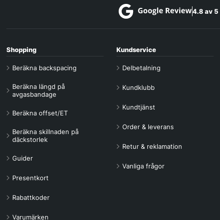
4.8 av 5
Shopping
Kundservice
Beräkna backspacing
Delbetalning
Beräkna längd på
Kundklubb
avgasbandage
Kundtjänst
Beräkna offset/ET
Order & leverans
Beräkna skillnaden på
däckstorlek
Retur & reklamation
Guider
Vanliga frågor
Presentkort
Rabattkoder
Varumärken