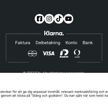
© DDESIGN. Alla rättigheter reserverade.
Om oss
|
Privacy policy
|
Cookiepolicy
|
Köp- och leveransvillkor
Telefonnummer:
019-507 40 01
ekniker för att ge dig anpassat innehåll, relevant marknadsföring och e
s genom att klicka på "Stäng och godkänn". Du kan själv när som helst k
Helgfria vardagar 10:00-12:00
DDESIGN Scandinavia AB Organisationsnummer:
556739-5164