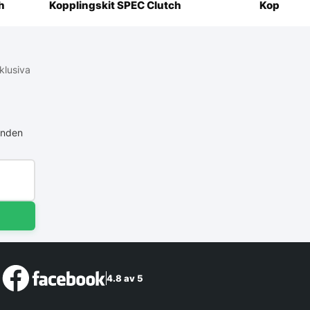
h
Kopplingskit SPEC Clutch
Kopplings
klusiva
anden
4.8 av 5