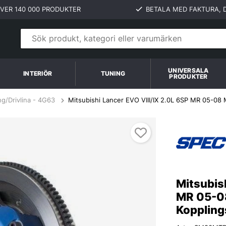
VER 140 000 PRODUKTER
BETALA MED FAKTURA, D
UNIVERSALA
INTERIÖR
TUNING
PRODUKTER
ng/Drivlina - 4G63
Mitsubishi Lancer EVO VIII/IX 2.0L 6SP MR 05-08 
opplingskit SPEC Clutch
Mitsubis
MR 05-08
Koppling