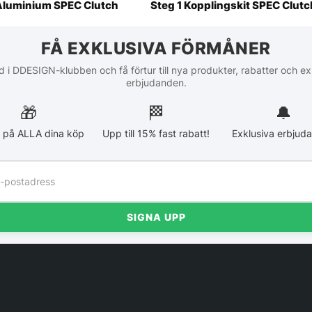
Aluminium SPEC Clutch
Steg 1 Kopplingskit SPEC Clutc
FÅ EXKLUSIVA FÖRMÅNER
 i DDESIGN-klubben och få förtur till nya produkter, rabatter och ex
erbjudanden.
🎁
🏁︎
🔔
 på ALLA dina köp
Upp till 15% fast rabatt!
Exklusiva erbjud
SIGNA UPP