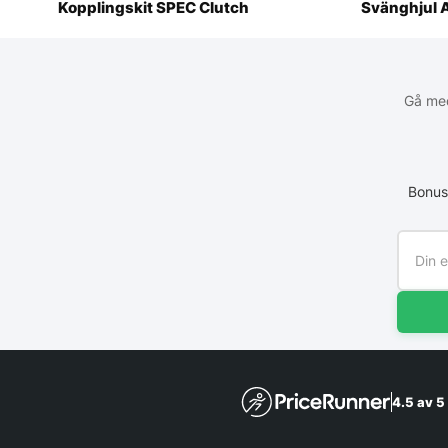
Kopplingskit SPEC Clutch
Svänghjul 
Gå med
Bonus
4.5 av 5