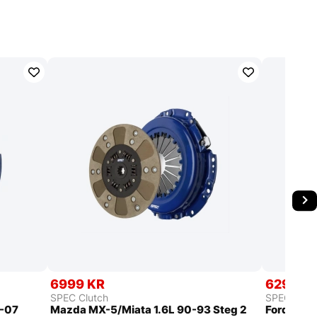
6999 KR
6299 K
SPEC Clutch
SPEC Clut
3-07
Mazda MX-5/Miata 1.6L 90-93 Steg 2
Ford Expl