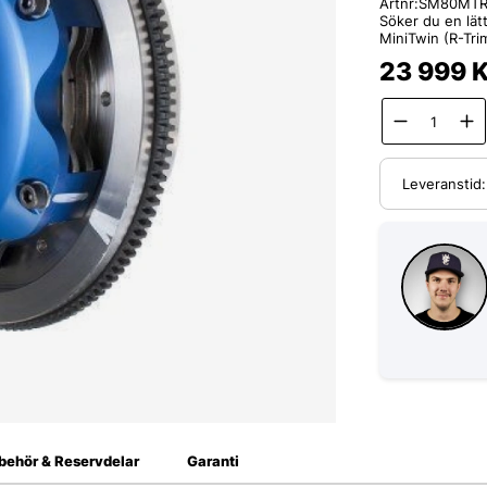
Artnr:
SM80MTR
Söker du en lätt
MiniTwin (R-Trim
23 999
K
Leveranstid
lbehör & Reservdelar
Garanti