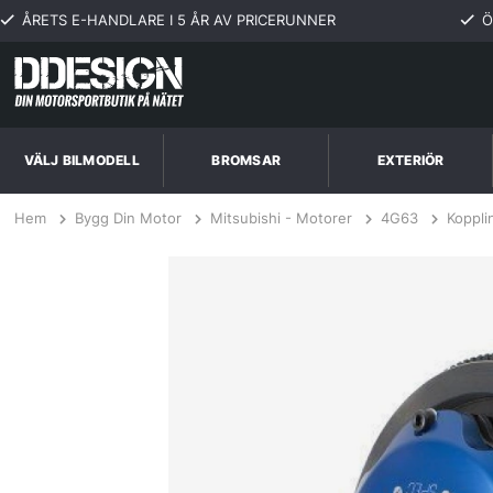
ÅRETS E-HANDLARE I 5 ÅR AV PRICERUNNER
Ö
VÄLJ BILMODELL
BROMSAR
EXTERIÖR
Hem
Bygg Din Motor
Mitsubishi - Motorer
4G63
Koppli
Mitsubishi Lancer EVO VIII/IX 2.0L 6SP MR 05-08 MiniTwin (R-Trim) K