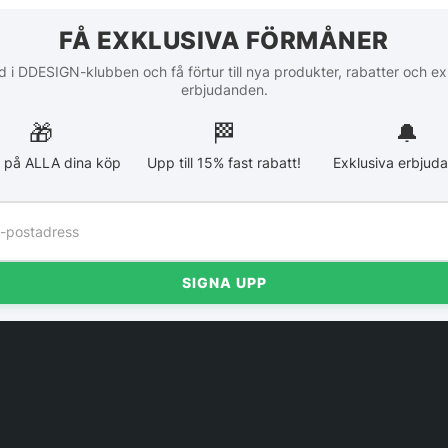
FÅ EXKLUSIVA FÖRMÅNER
 i DDESIGN-klubben och få förtur till nya produkter, rabatter och ex
erbjudanden.
🎁
🏁︎
🔔
 på ALLA dina köp
Upp till 15% fast rabatt!
Exklusiva erbjud
SIGNA UPP