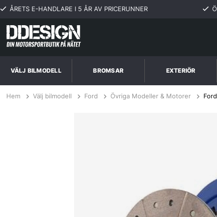
ÅRETS E-HANDLARE I 5 ÅR AV PRICERUNNER
Ö
VÄLJ BILMODELL
BROMSAR
EXTERIÖR
Hem
Välj bilmodell
Ford
Övriga Modeller & Motorer
Ford
Ford Mustang 2.3L SVO 84-86 Steg 3+ Kopplingskit SPEC Clutch