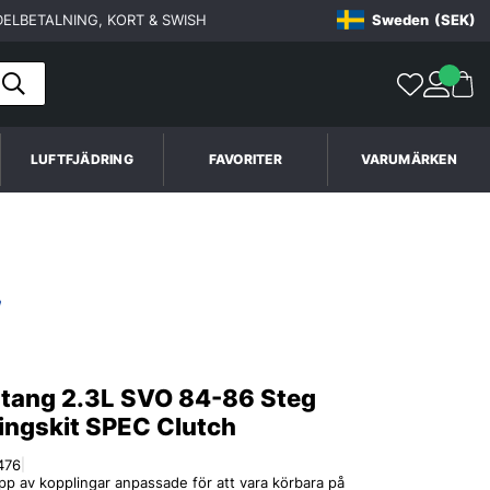
ELBETALNING, KORT & SWISH
Sweden
(SEK)
LUFTFJÄDRING
FAVORITER
VARUMÄRKEN
tang 2.3L SVO 84-86 Steg
ingskit SPEC Clutch
476
|
p av kopplingar anpassade för att vara körbara på