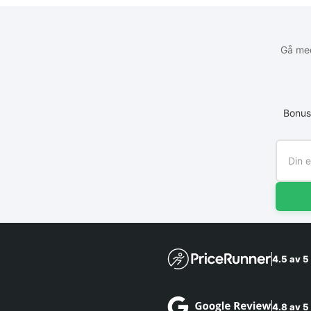
Gå med
Bonus
4.5 av 5
4.8 av 5