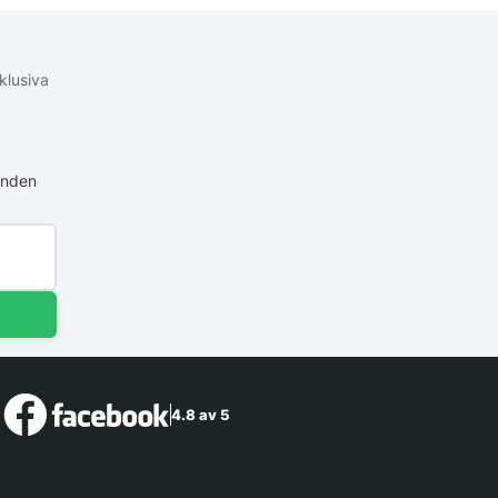
klusiva
anden
4.8 av 5