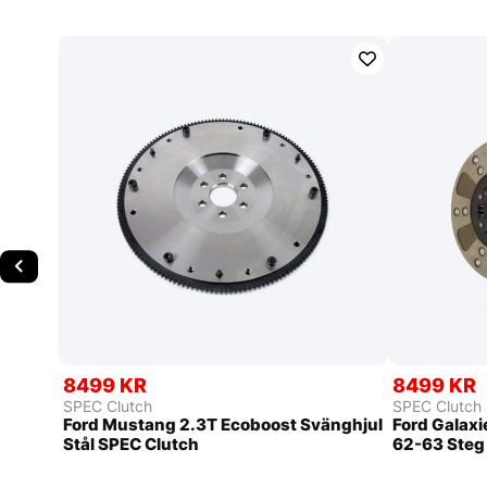
8499 KR
8499 KR
SPEC Clutch
SPEC Clutch
Ford Mustang 2.3T Ecoboost Svänghjul
Ford Galax
Stål SPEC Clutch
62-63 Steg 