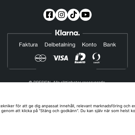
© DDESIGN. Alla rättigheter reserverade.
Om oss
|
Privacy policy
|
Cookiepolicy
|
Köp- och leveransvillkor
Telefonnummer:
019-507 40 01
ekniker för att ge dig anpassat innehåll, relevant marknadsföring och e
s genom att klicka på "Stäng och godkänn". Du kan själv när som helst k
Helgfria vardagar 10:00-12:00
DDESIGN Scandinavia AB Organisationsnummer:
556739-5164
Mosåsvägen 142, 702 36 Örebro