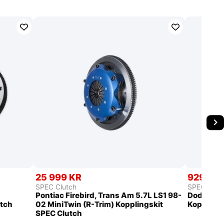
25 999 KR
9299 K
SPEC Clutch
SPEC Clut
Pontiac Firebird, Trans Am 5.7L LS1 98-
Dodge Col
utch
02 MiniTwin (R-Trim) Kopplingskit
Kopplings
SPEC Clutch