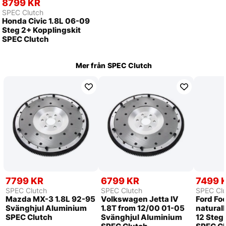
8799 KR
SPEC Clutch
Honda Civic 1.8L 06-09
Steg 2+ Kopplingskit
SPEC Clutch
Mer från
SPEC Clutch
7799 KR
6799 KR
7499 
SPEC Clutch
SPEC Clutch
SPEC Clu
Mazda MX-3 1.8L 92-95
Volkswagen Jetta IV
Ford Fo
Svänghjul Aluminium
1.8T from 12/00 01-05
naturall
SPEC Clutch
Svänghjul Aluminium
12 Steg 