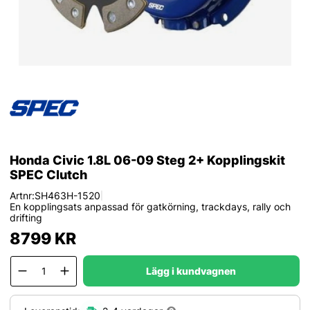
Honda Civic 1.8L 06-09 Steg 2+ Kopplingskit
SPEC Clutch
Artnr:
SH463H-1520
|
En kopplingsats anpassad för gatkörning, trackdays, rally och
drifting
8799
KR
Lägg i kundvagnen