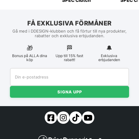
SPEC Clutch
SPEC Cl
FÅ EXKLUSIVA FÖRMÅNER
Gå med i DDESIGN-klubben och få förtur till nya produkter,
rabatter och exklusiva erbjudanden.
🎁
🏁︎
🔔
Bonus på ALLA dina
Upp till 15% fast
Exklusiva
köp
rabatt!
erbjudanden
SIGNA UPP