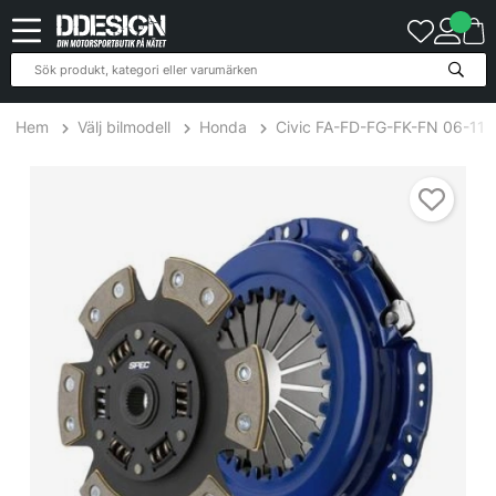
Hem
Välj bilmodell
Honda
Civic FA-FD-FG-FK-FN 06-11
Honda Civic 1.8L 06-09 Steg 2+ Kopplingskit SPEC Clutch