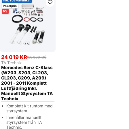
Inkl. TUV-certifikat
Paketpris
9
24 019 KR
(26 308 KR)
TA Technix
Mercedes Benz C-Klass
(W203, S203, CL203,
CL203, C209, A209)
2001 - 2011 Komplett
Luftfjädring Inkl.
Manuellt Styrsystem TA
Technix
Komplett kit runtom med
styrsystem.
Innehåller manuellt
styrsystem från TA
Technix.