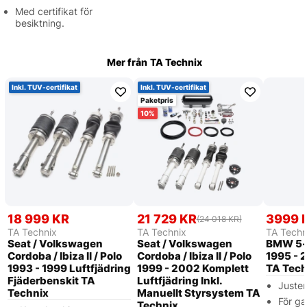
Med certifikat för
besiktning.
Mer från
TA Technix
Inkl. TUV-certifikat
Inkl. TUV-certifikat
Paketpris
10
18 999 KR
21 729 KR
3999 
(24 018 KR)
TA Technix
TA Technix
TA Techn
Seat / Volkswagen
Seat / Volkswagen
BMW 5-
Cordoba / Ibiza II / Polo
Cordoba / Ibiza II / Polo
1995 - 
1993 - 1999 Luftfjädring
1999 - 2002 Komplett
TA Tech
Fjäderbenskit TA
Luftfjädring Inkl.
Juster
Technix
Manuellt Styrsystem TA
För ga
Technix