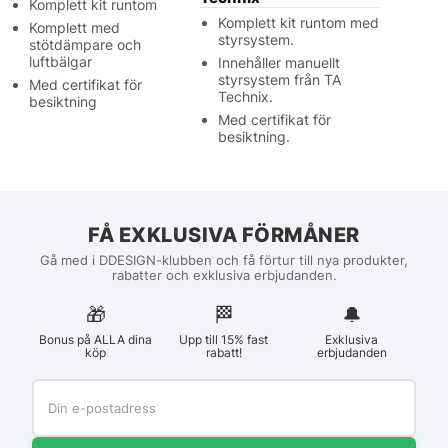
Komplett kit runtom
Komplett kit runtom med
Komplett med
styrsystem.
stötdämpare och
luftbälgar
Innehåller manuellt
styrsystem från TA
Med certifikat för
Technix.
besiktning
Med certifikat för
besiktning.
FÅ EXKLUSIVA FÖRMÅNER
Gå med i DDESIGN-klubben och få förtur till nya produkter,
rabatter och exklusiva erbjudanden.
🎁
🏁︎
🔔
Bonus på ALLA dina
Upp till 15% fast
Exklusiva
köp
rabatt!
erbjudanden