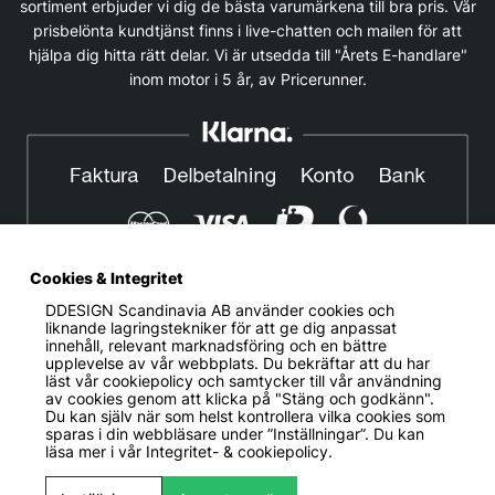
sortiment erbjuder vi dig de bästa varumärkena till bra pris. Vår
prisbelönta kundtjänst finns i live-chatten och mailen för att
hjälpa dig hitta rätt delar. Vi är utsedda till "Årets E-handlare"
inom motor i 5 år, av Pricerunner.
Cookies & Integritet
DDESIGN Scandinavia AB
använder cookies och
© DDESIGN. Alla rättigheter reserverade.
liknande lagringstekniker för att ge dig anpassat
innehåll, relevant marknadsföring och en bättre
Om oss
|
Privacy policy
|
Cookiepolicy
|
Köp- och
upplevelse av vår webbplats. Du bekräftar att du har
leveransvillkor
läst vår cookiepolicy och samtycker till vår användning
av cookies genom att klicka på "Stäng och godkänn".
Telefonnummer:
019-507 40 01
Du kan själv när som helst kontrollera vilka cookies som
sparas i din webbläsare under ”Inställningar”. Du kan
Helgfria vardagar 10:00-12:00
läsa mer i vår
Integritet- & cookiepolicy.
DDESIGN Scandinavia AB Organisationsnummer:
556739-5164