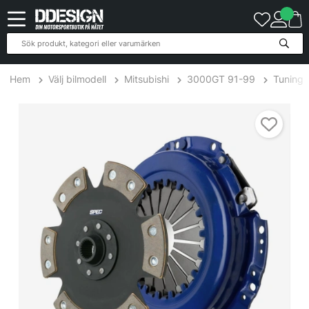
Hem
Välj bilmodell
Mitsubishi
3000GT 91-99
Tuning
Mitsubishi 3000GT 3.0L 90-98 Steg 4 Kopplingskit SPEC Clutch