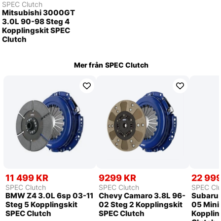
SPEC Clutch
Mitsubishi 3000GT
3.0L 90-98 Steg 4
Kopplingskit SPEC
Clutch
Mer från
SPEC Clutch
11 499 KR
9299 KR
22 99
SPEC Clutch
SPEC Clutch
SPEC Clu
BMW Z4 3.0L 6sp 03-11
Chevy Camaro 3.8L 96-
Subaru
Steg 5 Kopplingskit
02 Steg 2 Kopplingskit
05 Mini
SPEC Clutch
SPEC Clutch
Kopplin