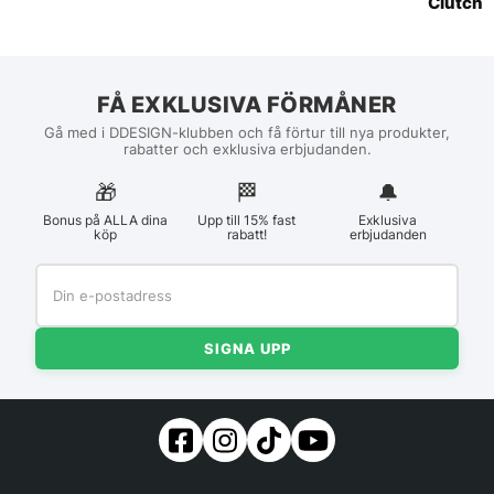
Clutch
FÅ EXKLUSIVA FÖRMÅNER
Gå med i DDESIGN-klubben och få förtur till nya produkter,
rabatter och exklusiva erbjudanden.
🎁
🏁︎
🔔
Bonus på ALLA dina
Upp till 15% fast
Exklusiva
köp
rabatt!
erbjudanden
SIGNA UPP