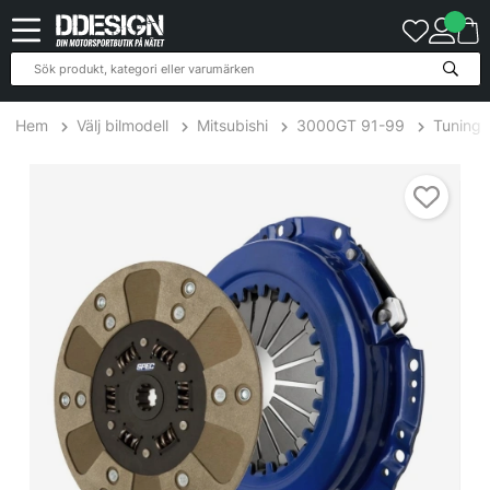
Hem
Välj bilmodell
Mitsubishi
3000GT 91-99
Tuning
Mitsubishi 3000GT 3.0L VR-4 90-99 Steg 2 Kopplingskit SPEC Cl