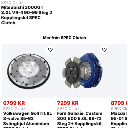
SPEC Clutch
Mitsubishi 3000GT
3.0L VR-4 90-99 Steg 2
Kopplingskit SPEC
Clutch
Mer från
SPEC Clutch
6799 KR
7299 KR
8799 
SPEC Clutch
SPEC Clutch
SPEC Clu
Volkswagen Golf II 1.8L
Ford Galaxie, Custom
Mazda P
8-valve 85-92
300,500 5.0L 68-72
95-01 S
Svänghjul Aluminium
Steg 2+ Kopplingskit
Kopplin