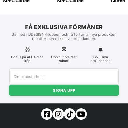
SPEC Clutch
SPEC Clutch
Clutch
FÅ EXKLUSIVA FÖRMÅNER
Gå med i DDESIGN-klubben och få förtur till nya produkter,
rabatter och exklusiva erbjudanden.
🎁
🏁︎
🔔
Bonus på ALLA dina
Upp till 15% fast
Exklusiva
köp
rabatt!
erbjudanden
SIGNA UPP