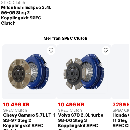
SPEC Clutch
Mitsubishi Eclipse 2.4L
96-05 Steg 2
Kopplingskit SPEC
Clutch
Mer från
SPEC Clutch
10 499 KR
10 499 KR
7299 
SPEC Clutch
SPEC Clutch
SPEC Clu
Chevy Camaro 5.7L LT-1
Volvo S70 2.3L turbo
Honda C
93-97 Steg 2
98-00 Steg 3
11 Steg 
Kopplingskit SPEC
Kopplingskit SPEC
SPEC Cl