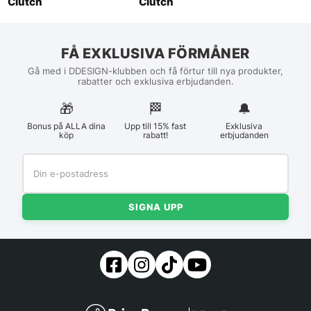
Clutch
Clutch
FÅ EXKLUSIVA FÖRMÅNER
Gå med i DDESIGN-klubben och få förtur till nya produkter,
rabatter och exklusiva erbjudanden.
🎁
🏁︎
🔔
Bonus på ALLA dina
Upp till 15% fast
Exklusiva
köp
rabatt!
erbjudanden
SIGNA UPP