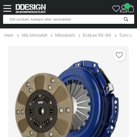
Hem
Välj bilmodell
Mitsubishi
Eclipse 95-99
Tuning
Mitsubishi Eclipse 2.4L 96-05 Steg 2 Kopplingskit SPEC Clutch