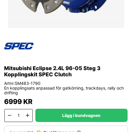
Mitsubishi Eclipse 2.4L 96-05 Steg 3
Kopplingskit SPEC Clutch
Artnr:
SM483-1790
|
En kopplingsats anpassad för gatkörning, trackdays, rally och
drifting
6999
KR
Lägg i kundvagnen