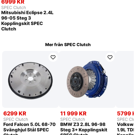
6999 KR
SPEC Clutch
Mitsubishi Eclipse 2.4L
96-05 Steg 3
Kopplingskit SPEC
Clutch
Mer från
SPEC Clutch
6299 KR
11 999 KR
5799 
SPEC Clutch
SPEC Clutch
SPEC Clu
Ford Falcon 5.0L 68-70
BMW Z3 2.8L 96-98
Volksw
Svänghjul Stål SPEC
Steg 3+ Kopplingskit
1.9L TDI