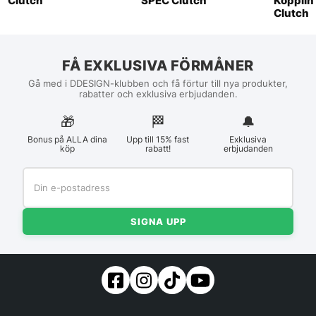
Clutch
SPEC Clutch
Kopplin
Clutch
FÅ EXKLUSIVA FÖRMÅNER
Gå med i DDESIGN-klubben och få förtur till nya produkter,
rabatter och exklusiva erbjudanden.
🎁
🏁︎
🔔
Bonus på ALLA dina
Upp till 15% fast
Exklusiva
köp
rabatt!
erbjudanden
SIGNA UPP