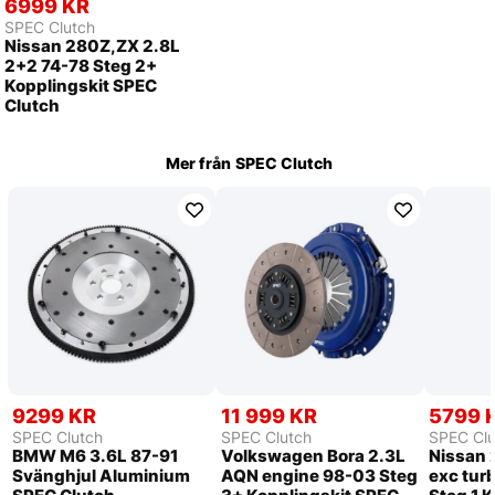
6999 KR
SPEC Clutch
Nissan 280Z,ZX 2.8L
2+2 74-78 Steg 2+
Kopplingskit SPEC
Clutch
Mer från
SPEC Clutch
9299 KR
11 999 KR
5799 
SPEC Clutch
SPEC Clutch
SPEC Clu
BMW M6 3.6L 87-91
Volkswagen Bora 2.3L
Nissan 
Svänghjul Aluminium
AQN engine 98-03 Steg
exc tur