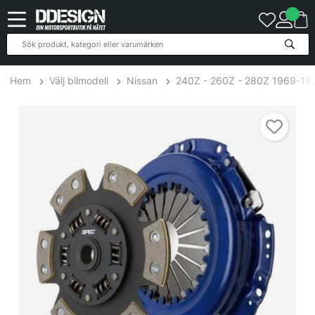
Hem
Välj bilmodell
Nissan
240Z - 260Z - 280Z 1969-19
Nissan 280Z,ZX 2.8L 2+2 74-78 Steg 2+ Kopplingskit SPEC Clutc