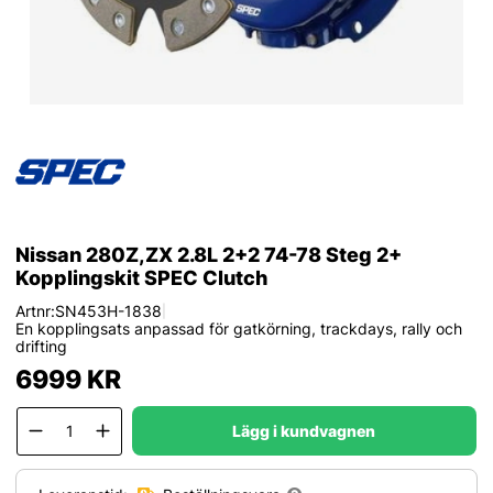
Nissan 280Z,ZX 2.8L 2+2 74-78 Steg 2+
Kopplingskit SPEC Clutch
Artnr:
SN453H-1838
|
En kopplingsats anpassad för gatkörning, trackdays, rally och
drifting
6999
KR
Lägg i kundvagnen