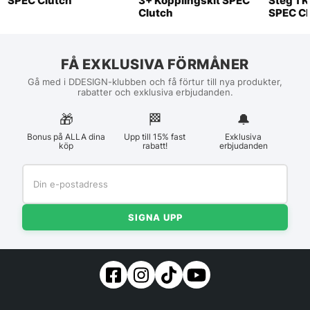
SPEC Clutch
3+ Kopplingskit SPEC
Steg 1 
Clutch
SPEC Cl
FÅ EXKLUSIVA FÖRMÅNER
Gå med i DDESIGN-klubben och få förtur till nya produkter,
rabatter och exklusiva erbjudanden.
🎁
🏁︎
🔔
Bonus på ALLA dina
Upp till 15% fast
Exklusiva
köp
rabatt!
erbjudanden
SIGNA UPP