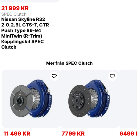
21 999 KR
SPEC Clutch
Nissan Skyline R32
2.0,2.5L GTS-T, GTR
Push Type 89-94
MiniTwin (R-Trim)
Kopplingskit SPEC
Clutch
Mer från
SPEC Clutch
11 499 KR
7799 KR
6499 