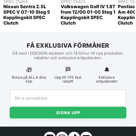
SPEC Clutch
SPEC Clutch
SPEC Clu
Nissan Sentra 2.5L
Volkswagen Golf IV 1.8T
Pontiac 
SPEC V 07-10 Steg 5
from 12/00 01-05 Steg 1
Am 400c
Kopplingskit SPEC
Kopplingskit SPEC
Kopplin
Clutch
Clutch
Clutch
FÅ EXKLUSIVA FÖRMÅNER
Gå med i DDESIGN-klubben och få förtur till nya produkter,
rabatter och exklusiva erbjudanden.
🎁
🏁︎
🔔
Bonus på ALLA dina
Upp till 15% fast
Exklusiva
köp
rabatt!
erbjudanden
SIGNA UPP