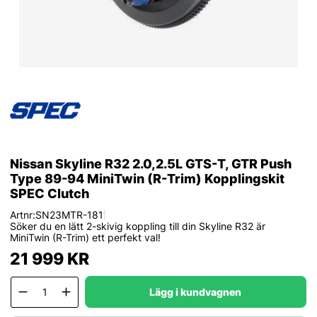
Nissan Skyline R32 2.0,2.5L GTS-T, GTR Push
Type 89-94 MiniTwin (R-Trim) Kopplingskit
SPEC Clutch
Artnr:
SN23MTR-181
|
Söker du en lätt 2-skivig koppling till din Skyline R32 är
MiniTwin (R-Trim) ett perfekt val!
21 999
KR
Lägg i kundvagnen