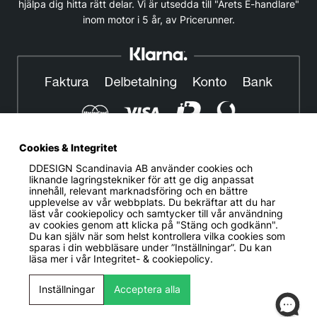
hjälpa dig hitta rätt delar. Vi är utsedda till "Årets E-handlare"
inom motor i 5 år, av Pricerunner.
Cookies & Integritet
DDESIGN Scandinavia AB
använder cookies och
© DDESIGN. Alla rättigheter reserverade.
liknande lagringstekniker för att ge dig anpassat
innehåll, relevant marknadsföring och en bättre
Om oss
|
Privacy policy
|
Cookiepolicy
|
Köp- och
upplevelse av vår webbplats. Du bekräftar att du har
leveransvillkor
läst vår cookiepolicy och samtycker till vår användning
av cookies genom att klicka på "Stäng och godkänn".
Telefonnummer:
019-507 40 01
Du kan själv när som helst kontrollera vilka cookies som
sparas i din webbläsare under ”Inställningar”. Du kan
Helgfria vardagar 10:00-12:00
läsa mer i vår
Integritet- & cookiepolicy.
DDESIGN Scandinavia AB Organisationsnummer:
556739-5164
Inställningar
Acceptera alla
Mosåsvägen 142, 702 36 Örebro