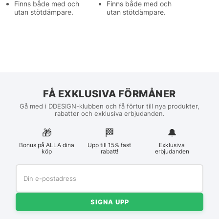
Finns både med och
Finns både med och
utan stötdämpare.
utan stötdämpare.
FÅ EXKLUSIVA FÖRMÅNER
Gå med i DDESIGN-klubben och få förtur till nya produkter,
rabatter och exklusiva erbjudanden.
🎁
🏁︎
🔔
Bonus på ALLA dina
Upp till 15% fast
Exklusiva
köp
rabatt!
erbjudanden
SIGNA UPP