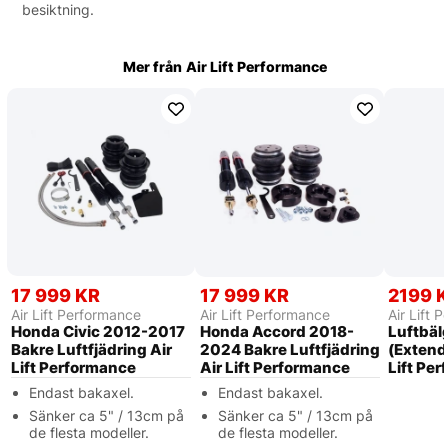
besiktning.
Mer från
Air Lift Performance
17 999 KR
17 999 KR
2199 
Air Lift Performance
Air Lift Performance
Air Lift 
Honda Civic 2012-2017
Honda Accord 2018-
Luftbäl
Bakre Luftfjädring Air
2024 Bakre Luftfjädring
(Extend
Lift Performance
Air Lift Performance
Lift Pe
Endast bakaxel.
Endast bakaxel.
Sänker ca 5" / 13cm på
Sänker ca 5" / 13cm på
de flesta modeller.
de flesta modeller.