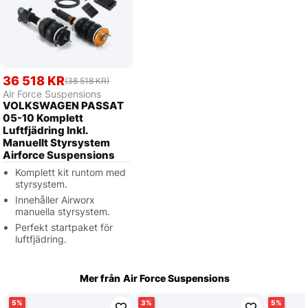
36 518 KR
(38 518 KR)
Air Force Suspensions
VOLKSWAGEN PASSAT
05-10 Komplett
Luftfjädring Inkl.
Manuellt Styrsystem
Airforce Suspensions
Komplett kit runtom med
styrsystem.
Innehåller Airworx
manuella styrsystem.
Perfekt startpaket för
luftfjädring.
Mer från
Air Force Suspensions
5
3
5