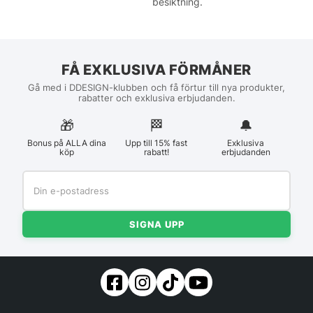
besiktning.
FÅ EXKLUSIVA FÖRMÅNER
Gå med i DDESIGN-klubben och få förtur till nya produkter,
rabatter och exklusiva erbjudanden.
🎁
🏁︎
🔔
Bonus på ALLA dina
Upp till 15% fast
Exklusiva
köp
rabatt!
erbjudanden
SIGNA UPP