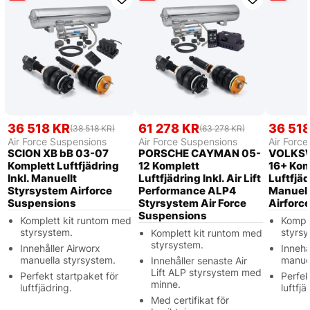
36 518 KR
61 278 KR
36 51
(38 518 KR)
(63 278 KR)
Air Force Suspensions
Air Force Suspensions
Air Forc
SCION XB bB 03-07
PORSCHE CAYMAN 05-
VOLKS
Komplett Luftfjädring
12 Komplett
16+ Kom
Inkl. Manuellt
Luftfjädring Inkl. Air Lift
Luftfjäd
Styrsystem Airforce
Performance ALP4
Manuell
Suspensions
Styrsystem Air Force
Airforc
Suspensions
Komplett kit runtom med
Kompl
styrsystem.
styrsy
Komplett kit runtom med
styrsystem.
Innehåller Airworx
Innehå
manuella styrsystem.
manuel
Innehåller senaste Air
Lift ALP styrsystem med
Perfekt startpaket för
Perfek
minne.
luftfjädring.
luftfjä
Med certifikat för