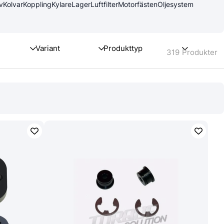
v
Kolvar
Koppling
Kylare
Lager
Luftfilter
Motorfästen
Oljesystem
319
Produkter