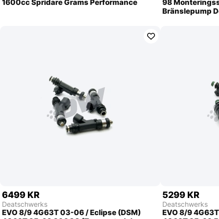
1600cc Spridare Grams Performance
98 Monterings
Bränslepump D
6499 KR
5299 KR
Deatschwerks
Deatschwerks
EVO 8/9 4G63T 03-06 / Eclipse (DSM)
EVO 8/9 4G63T 