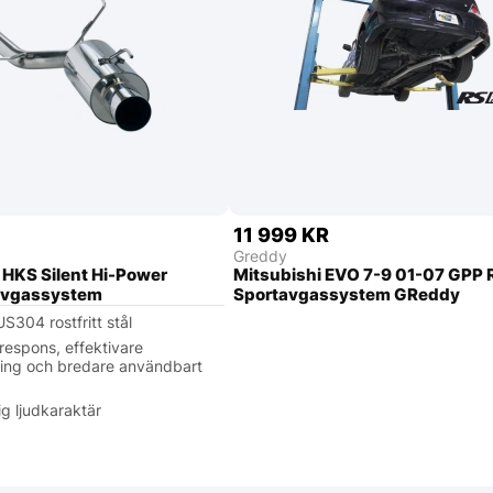
11 999 KR
Greddy
 HKS Silent Hi-Power
Mitsubishi EVO 7-9 01-07 GPP
avgassystem
Sportavgassystem GReddy
US304 rostfritt stål
respons, effektivare
ning och bredare användbart
ig ljudkaraktär