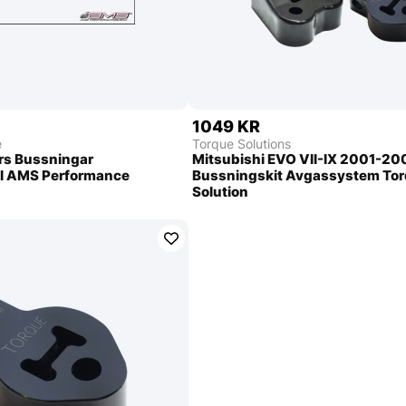
1049 KR
e
Torque Solutions
rs Bussningar
Mitsubishi EVO VII-IX 2001-20
ll AMS Performance
Bussningskit Avgassystem To
Solution