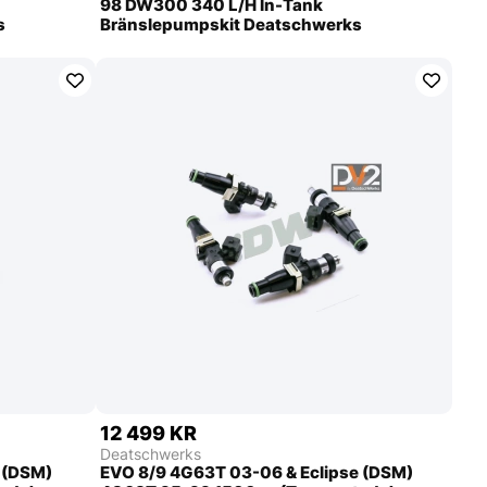
98 DW300 340 L/H In-Tank
s
Bränslepumpskit Deatschwerks
12 499 KR
Deatschwerks
 (DSM)
EVO 8/9 4G63T 03-06 & Eclipse (DSM)