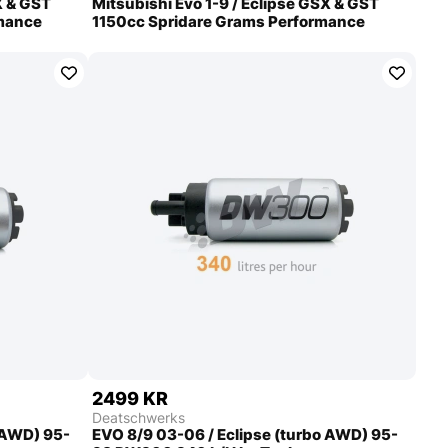
X & GST
Mitsubishi Evo 1-9 / Eclipse GSX & GST
mance
1150cc Spridare Grams Performance
2499 KR
Deatschwerks
 AWD) 95-
EVO 8/9 03-06 / Eclipse (turbo AWD) 95-