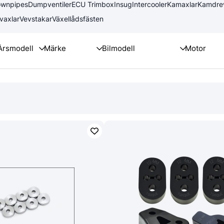
wnpipes
Dumpventiler
ECU Trimbox
Insug
Intercooler
Kamaxlar
Kamdre
vaxlar
Vevstakar
Växellådsfästen