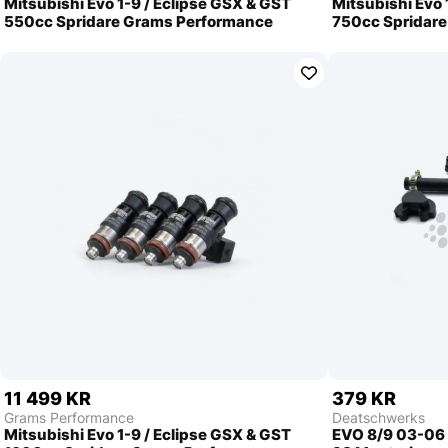
Mitsubishi Evo 1-9 / Eclipse GSX & GST
Mitsubishi Evo 
550cc Spridare Grams Performance
750cc Spridar
11 499 KR
379 KR
Grams Performance
Deatschwerks
Mitsubishi Evo 1-9 / Eclipse GSX & GST
EVO 8/9 03-06 