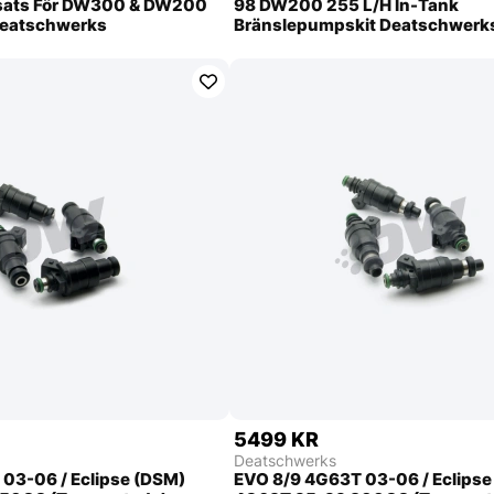
sats För DW300 & DW200
98 DW200 255 L/H In-Tank
eatschwerks
Bränslepumpskit Deatschwerk
5499 KR
Deatschwerks
03-06 / Eclipse (DSM)
EVO 8/9 4G63T 03-06 / Eclipse