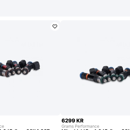
6299 KR
ce
Grams Performance