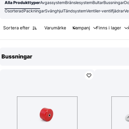
Alla Produkttyper
Avgassystem
Bränslesystem
Bultar
Bussningar
Do
Osorterad
Packningar
Svänghjul
Tändsystem
Ventiler-ventilfjädrar
Ve
Sortera efter
Varumärke
Bussningar