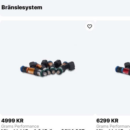
Bränslesystem
4999 KR
6299 KR
Grams Performance
Grams Performan