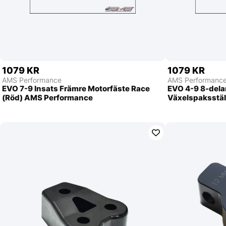
1079 KR
1079 KR
AMS Performance
AMS Performanc
EVO 7-9 Insats Främre Motorfäste Race
EVO 4-9 8-dela
(Röd) AMS Performance
Växelspaksstä