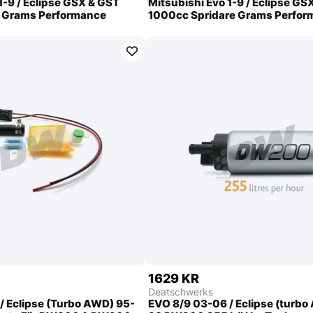
1-9 / Eclipse GSX & GST
Mitsubishi Evo 1-9 / Eclipse GS
e Grams Performance
1000cc Spridare Grams Perfor
1629 KR
Deatschwerks
/ Eclipse (Turbo AWD) 95-
EVO 8/9 03-06 / Eclipse (turbo