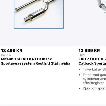
13 499 KR
13 999 KR
Invidia
HKS
Mitsubishi EVO 8 N1 Catback
EVO 7 / 8 01-05
Sportavgassystem Rostfritt Stål Invidia
Catback Sport
Tillverkat av S
Förbättrad gas
cylinderutrym
effektregister
Djup och sport