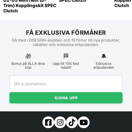
02-05 MiniTwin (D-
SPEC Clutch
Kopplin
Trim) Kopplingskit SPEC
Clutch
Clutch
FÅ EXKLUSIVA FÖRMÅNER
Gå med i DDESIGN-klubben och få förtur till nya produkter,
rabatter och exklusiva erbjudanden.
🎁
🏁︎
🔔
Bonus på ALLA dina
Upp till 15% fast
Exklusiva
köp
rabatt!
erbjudanden
SIGNA UPP