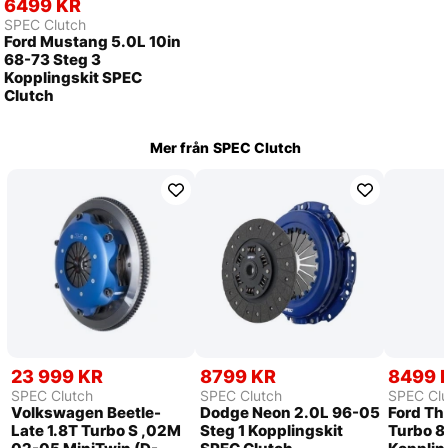
6499 KR
SPEC Clutch
Ford Mustang 5.0L 10in
68-73 Steg 3
Kopplingskit SPEC
Clutch
Mer från
SPEC Clutch
23 999 KR
8799 KR
8499 
SPEC Clutch
SPEC Clutch
SPEC Clu
Volkswagen Beetle-
Dodge Neon 2.0L 96-05
Ford Th
Late 1.8T Turbo S ,02M
Steg 1 Kopplingskit
Turbo 8