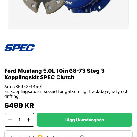
Ford Mustang 5.0L 10in 68-73 Steg 3
Kopplingskit SPEC Clutch
Artnr:
SF953-1450
|
En kopplingsats anpassad för gatkörning, trackdays, rally och
drifting
6499
KR
Lägg i kundvagnen